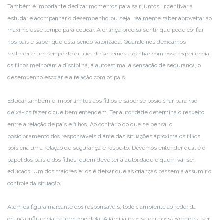
Também é importante dedicar momentos para sair juntos, incentivar a
estudar e acompanhar o desempenho, ou seja, realmente saber aproveitar ao
máximo esse tempo para educar. A criança precisa sentir que pode confiar
nos pais e saber que está sendo valorizada. Quando nós dedicamos
realmente um tempo de qualidade só temos a ganhar com essa experiência:
os filhos melhoram a disciplina, a autoestima, a sensação de segurança, o
desempenho escolar e a relação com os pais.
Educar também é impor limites aos filhos e saber se posicionar para não
deixá-los fazer o que bem entendem. Ter autoridade determina o respeito
entre a relação de pais e filhos. Ao contrário do que se pensa, o
posicionamento dos responsáveis diante das situações aproxima os filhos,
pois cria uma relação de segurança e respeito. Devemos entender qual é o
papel dos pais e dos filhos, quem deve ter a autoridade e quem vai ser
educado. Um dos maiores erros é deixar que as crianças passem a assumir o
controle da situação.
Além da figura marcante dos responsáveis, todo o ambiente ao redor da
criança influencia na formação dela. A família precisa dar bons exemplos, ser