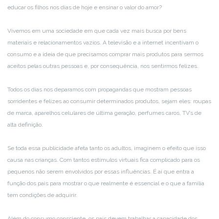
educar os filhos nos dias de hoje e ensinar o valor do amor?
Vivemos em uma sociedade em que cada vez mais busca por bens
materiais e relacionamentos vazios. A televisão e a internet incentivam o
consumo e a ideia de que precisamos comprar mais produtos para sermos
aceitos pelas outras pessoas e, por consequência, nos sentirmos felizes.
Todos os dias nos deparamos com propagandas que mostram pessoas
sorridentes e felizes ao consumir determinados produtos, sejam eles: roupas
de marca, aparelhos celulares de última geração, perfumes caros, TV’s de
alta definição.
Se toda essa publicidade afeta tanto os adultos, imaginem o efeito que isso
causa nas crianças. Com tantos estímulos virtuais fica complicado para os
pequenos não serem envolvidos por essas influências. É aí que entra a
função dos pais para mostrar o que realmente é essencial e o que a família
tem condições de adquirir.
Além do consumo consciente, os pais devem trabalhar a capacidade dos