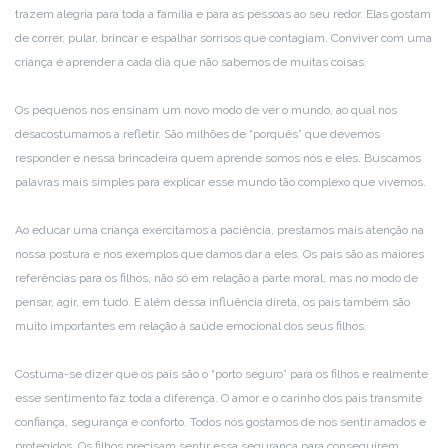
trazem alegria para toda a família e para as pessoas ao seu redor. Elas gostam
de correr, pular, brincar e espalhar sorrisos que contagiam. Conviver com uma
criança é aprender a cada dia que não sabemos de muitas coisas.
Os pequenos nos ensinam um novo modo de ver o mundo, ao qual nos
desacostumamos a refletir. São milhões de “porquês” que devemos
responder e nessa brincadeira quem aprende somos nós e eles. Buscamos
palavras mais simples para explicar esse mundo tão complexo que vivemos.
Ao educar uma criança exercitamos a paciência, prestamos mais atenção na
nossa postura e nos exemplos que damos dar a eles. Os pais são as maiores
referências para os filhos, não só em relação a parte moral, mas no modo de
pensar, agir, em tudo. E além dessa influência direta, os pais também são
muito importantes em relação à saúde emocional dos seus filhos.
Costuma-se dizer que os pais são o “porto seguro” para os filhos e realmente
esse sentimento faz toda a diferença. O amor e o carinho dos pais transmite
confiança, segurança e conforto. Todos nós gostamos de nos sentir amados e
protegidos. Os filhos precisam sentir essa segurança para conseguirem