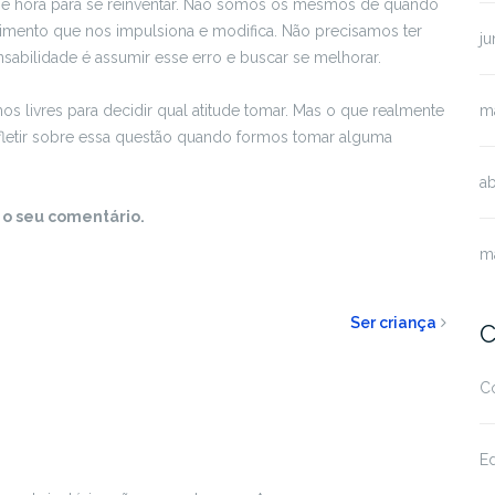
é hora para se reinventar. Não somos os mesmos de quando
imento que nos impulsiona e modifica. Não precisamos ter
j
sabilidade é assumir esse erro e buscar se melhorar.
 livres para decidir qual atitude tomar. Mas o que realmente
m
efletir sobre essa questão quando formos tomar alguma
ab
 o seu comentário.
m
Ser criança
C
C
Ed