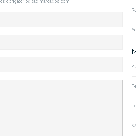
s obrigatórios são marcados com
*
Re
S
M
A
F
F
W