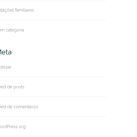
lações familiares
em categoria
eta
cessar
eed de posts
eed de comentários
ordPress.org