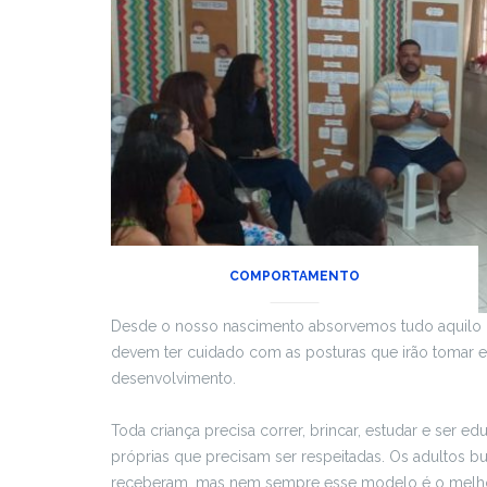
COMPORTAMENTO
Desde o nosso nascimento absorvemos tudo aquilo q
devem ter cuidado com as posturas que irão tomar em
desenvolvimento.
Toda criança precisa correr, brincar, estudar e ser 
próprias que precisam ser respeitadas. Os adultos 
receberam, mas nem sempre esse modelo é o melhor