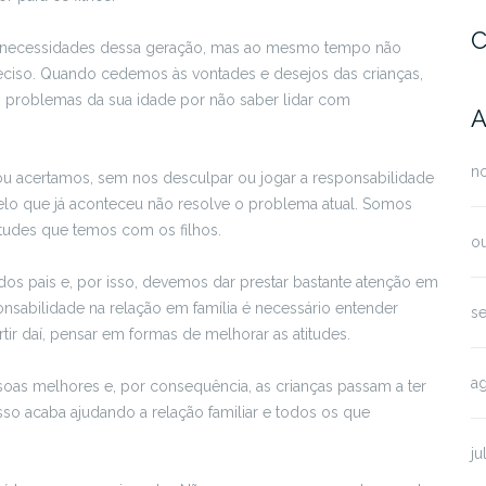
C
as necessidades dessa geração, mas ao mesmo tempo não
reciso. Quando cedemos às vontades e desejos das crianças,
s problemas da sua idade por não saber lidar com
A
n
u acertamos, sem nos desculpar ou jogar a responsabilidade
pelo que já aconteceu não resolve o problema atual. Somos
itudes que temos com os filhos.
o
s pais e, por isso, devemos dar prestar bastante atenção em
onsabilidade na relação em família é necessário entender
s
ir daí, pensar em formas de melhorar as atitudes.
a
essoas melhores e, por consequência, as crianças passam a ter
so acaba ajudando a relação familiar e todos os que
ju