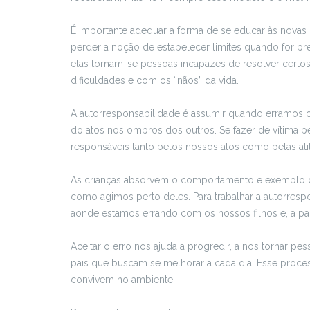
É importante adequar a forma de se educar às nov
perder a noção de estabelecer limites quando for p
elas tornam-se pessoas incapazes de resolver certo
dificuldades e com os “nãos” da vida.
A autorresponsabilidade é assumir quando erramos o
do atos nos ombros dos outros. Se fazer de vítima 
responsáveis tanto pelos nossos atos como pelas at
As crianças absorvem o comportamento e exemplo do
como agimos perto deles. Para trabalhar a autorresp
aonde estamos errando com os nossos filhos e, a part
Aceitar o erro nos ajuda a progredir, a nos tornar p
pais que buscam se melhorar a cada dia. Esse proces
convivem no ambiente.