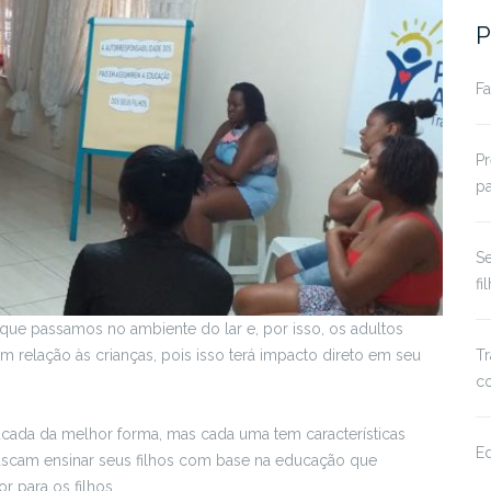
P
Fa
Pr
pa
S
fi
ue passamos no ambiente do lar e, por isso, os adultos
 relação às crianças, pois isso terá impacto direto em seu
Tr
co
educada da melhor forma, mas cada uma tem características
Ed
buscam ensinar seus filhos com base na educação que
 para os filhos.